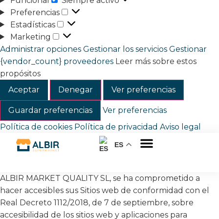
Funcional
Siempre activo
Preferencias
Estadísticas
Marketing
Administrar opciones
Gestionar los servicios
Gestionar
{vendor_count} proveedores
Leer más sobre estos
propósitos
Aceptar
Denegar
Ver preferencias
Guardar preferencias
Ver preferencias
Política de cookies
Política de privacidad
Aviso legal
ES
Sobre nosotros
ALBIR MARKET QUALITY SL, se ha comprometido a
hacer accesibles sus Sitios web de conformidad con el
Real Decreto 1112/2018, de 7 de septiembre, sobre
accesibilidad de los sitios web y aplicaciones para